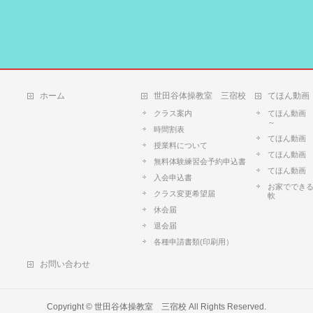
ホーム
世田谷体操教室 三宿校
てほん動画
クラス案内
てほん動画
～
時間割表
てほん動画
授業料について
てほん動画
無料体験練習会予約申込書
てほん動画
入会申込書
お家ででき
クラス変更希望届
軟
休会届
退会届
各種申請書類(印刷用）
お問い合わせ
Copyright ©
世田谷体操教室 三宿校
All Rights Reserved.