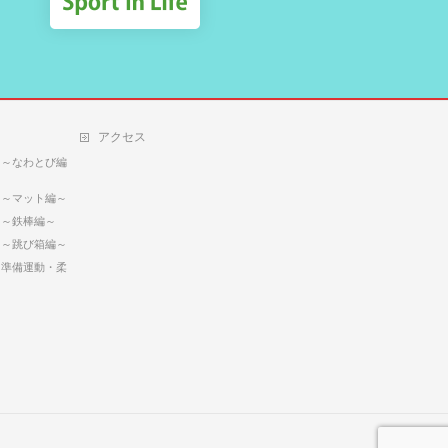
アクセス
 ～なわとび編
 ～マット編～
 ～鉄棒編～
 ～跳び箱編～
る準備運動・柔