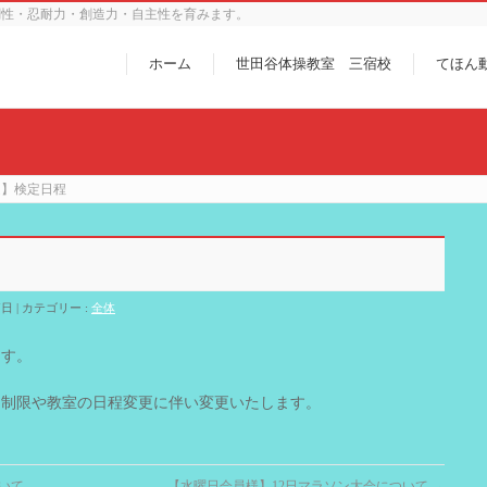
調性・忍耐力・創造力・自主性を育みます。
ホーム
世田谷体操教室 三宿校
てほん
定】検定日程
7日
カテゴリー :
全体
ます。
用制限や教室の日程変更に伴い変更いたします。
いて
【水曜日会員様】12日マラソン大会について
→