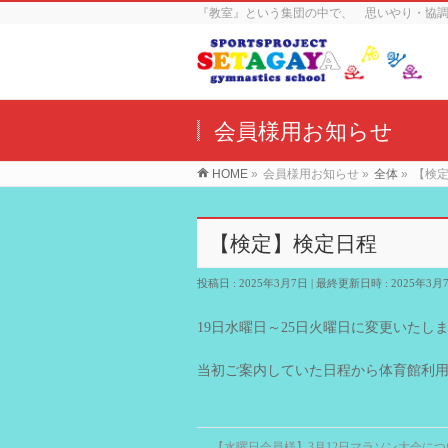
『教室』という集団の中で、 思いやり・協
会員様用お知らせ
HOME
»
会員様用お知らせ
»
全体
»
【検
【検定】検定日程
投稿日 : 2025年3月7日
最終更新日時 : 2025年3月
19日水曜日～25日火曜日に変更いたし
当初ご案内していた日程から体育館利
←
【水曜日会員様】3月12日マラソン大会につ