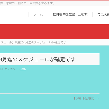
調性・忍耐力・創造力・自主性を育みます。
ホーム
世田谷体操教室 三宿校
てほん
ケジュール】現在の8月迄のスケジュールが確定です
8月迄のスケジュールが確定です
2日
カテゴリー :
全体
【水曜日会員様】
→