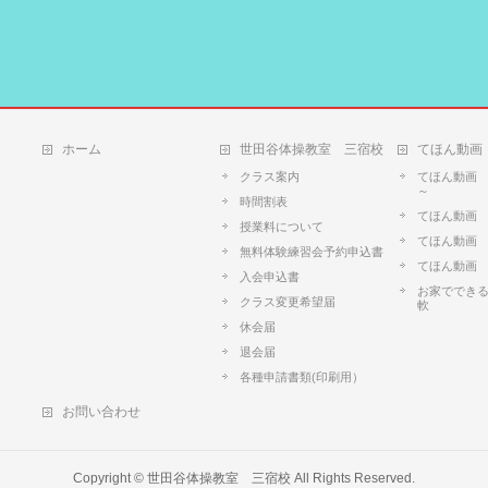
ホーム
世田谷体操教室 三宿校
てほん動画
クラス案内
てほん動画
～
時間割表
てほん動画
授業料について
てほん動画
無料体験練習会予約申込書
てほん動画
入会申込書
お家ででき
クラス変更希望届
軟
休会届
退会届
各種申請書類(印刷用）
お問い合わせ
Copyright ©
世田谷体操教室 三宿校
All Rights Reserved.