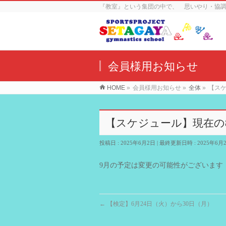
『教室』という集団の中で、 思いやり・協
会員様用お知らせ
HOME
»
会員様用お知らせ
»
全体
»
【ス
【スケジュール】現在の
投稿日 : 2025年6月2日
最終更新日時 : 2025年6月
9月の予定は変更の可能性がございます
←
【検定】6月24日（火）から30日（月）