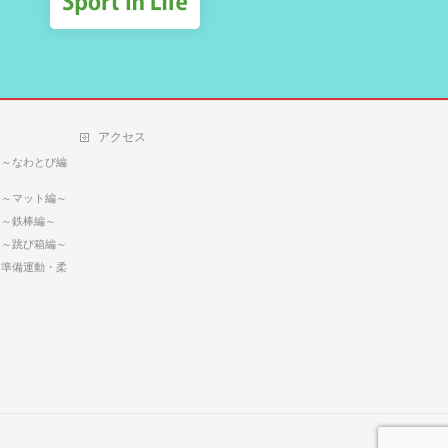
アクセス
 ～なわとび編
 ～マット編～
 ～鉄棒編～
 ～跳び箱編～
る準備運動・柔