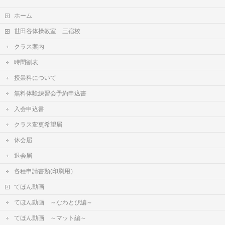
ホーム
世田谷体操教室 三宿校
クラス案内
時間割表
授業料について
無料体験練習会予約申込書
入会申込書
クラス変更希望届
休会届
退会届
各種申請書類(印刷用）
てほん動画
てほん動画 ～なわとび編～
てほん動画 ～マット編～